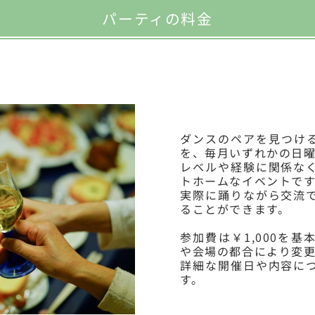
パーティの料金
ダンスのペアを見つけ
を、毎月いずれかの日
レベルや経験に関係な
トホームなイベントです
実際に踊りながら交流
ることができます。
参加費は￥1,000を
や会場の都合により変
詳細な開催日や内容に
す。